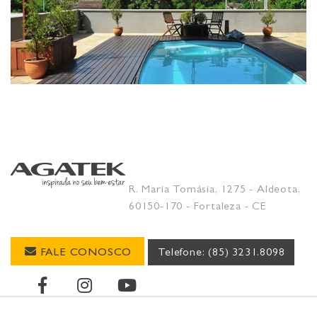
R. Maria Tomásia, 1275 - Aldeota,
60150-170 - Fortaleza - CE
FALE CONOSCO
Telefone: (85) 3231.8098