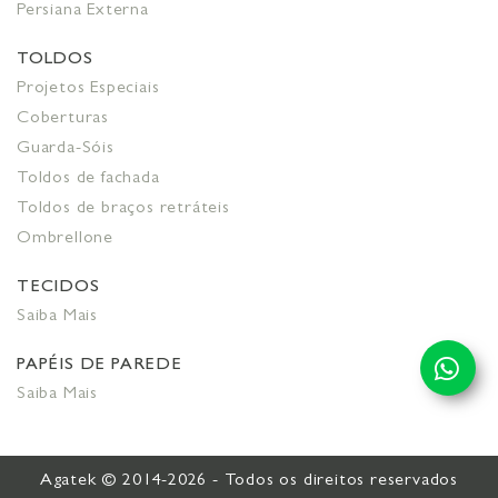
Persiana Externa
TOLDOS
Projetos Especiais
Coberturas
Guarda-Sóis
Toldos de fachada
Toldos de braços retráteis
Ombrellone
TECIDOS
Saiba Mais
PAPÉIS DE PAREDE
Saiba Mais
Agatek © 2014-2026 - Todos os direitos reservados